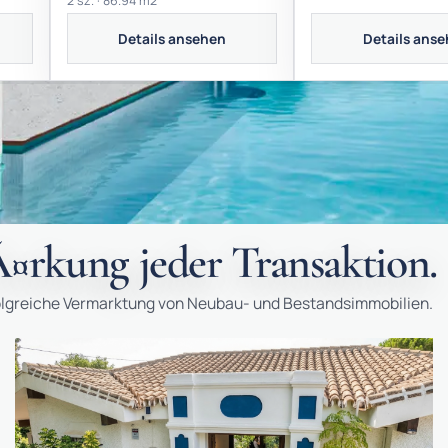
2 sz. · 86.94 m2
Details ansehen
Details ans
¤rkung jeder Transaktion.
folgreiche Vermarktung von Neubau- und Bestandsimmobilien.