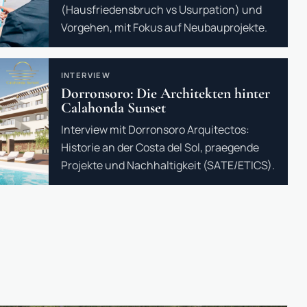
(Hausfriedensbruch vs Usurpation) und
Vorgehen, mit Fokus auf Neubauprojekte.
INTERVIEW
Dorronsoro: Die Architekten hinter
Calahonda Sunset
Interview mit Dorronsoro Arquitectos:
Historie an der Costa del Sol, praegende
Projekte und Nachhaltigkeit (SATE/ETICS).