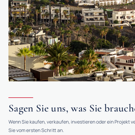
MARKET
5 razones para invertir en la Costa
Sagen Sie uns, was Sie brauc
inestabilidad en Oriente Medio
Seguridad jurídica, estabilidad del euro, precios resili
Wenn Sie kaufen, verkaufen, investieren oder ein Projekt 
convierten a la Costa del Sol en uno de los refugios in
Sie vom ersten Schritt an.